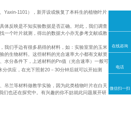
、
Yaxin-1101
），新开设或恢复了本科生的植物叶片
果不明显，具体反映是不知实验数据是否正确。对此，我们调查
找一个叶片就测，得出的数据大小亦无参考文献或教
在线咨询
，我们手边有很多易得的材料，如：实验室里的玉米
的生物材料。这些材料的光合速率大小都有文献资
、水分条件下，上述材料的
Pn
值（光合速率）一般可
电话
水分供应，在光下照射
20
－
30
分钟后就可以开始测
做教学实验，因为此类植物叶片在白天
微信扫一扫
我们也还在探究中。有兴趣的你不妨就此问题展开研