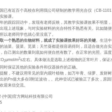
国已有近百个高校在利用我公司研制的教学用光合仪（
CB-1101
实验课。
年的跟踪回访中，发现有老师反映，其教学实验课效
出现上述现象，与对实验材料的光合特性不熟悉有关。比如随便
所以老师同学也就心里没底了。
取一个熟悉的生物材料，就成了实验课效果好坏的关键
。生活中
的油菜、菠菜、苋菜；天竺葵都是很容易得到，且适合做光合实验
，自己测出的数量到底如何便自然有数了。在正常的光照、温度
2
CO
µ
mol/m
s
左右。具体做法是选取上述植物的正常叶片，保证
2
同时保证其他的实验条件和仪器操作的正确。
提醒，不建议用常见的室内观叶植物，如万年青、绿萝、发财树、吊兰等材料
出的
Pn
值大多在
0
附近波动，。此种尝试已被验正了多次，原因
来信交流。
(中国)官方网站科技有限公司
25