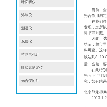
叶面积仪
目前，全
溶氧仪
光合作用测定
在我们多
发现，之所以
测温仪
科书可对照。
因此，
选
冠层仪
幼苗；超市里
料可查。这样
植物气孔计
以达到
8~10 
量。当然，要
叶绿素测定仪
在此特别
光照下往往测
光合仪附件
究，如有结果欢迎
北京尊龙-凯时·
2013-1-