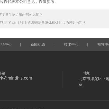
容仅代表本公司意见，仅供参考。
何测量生物组织内部的温度？
何利用Yaxin-1241叶面积仪测量离体松针叶片的投影面积？
|
|
|
产品中心
新闻动态
技术中心
视频中
邮箱
地址
rk@mindhis.com
北京市海淀区上地
室