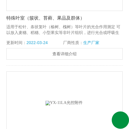
特殊叶室（簇状、苔藓、果品及群体）
适用于松针、条状复叶（榆树、槐树）等叶片的光合作用测定 可
以放入麦穗、稻穗、小型果实等非叶片组织，进行光合或呼吸生
理的研究
更新时间：
2022-03-24
厂商性质：
生产厂家
查看详细介绍