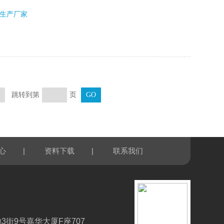
生产厂家
跳转到第
页
页
|
|
心
资料下载
联系我们
3街9号嘉华大厦F座707