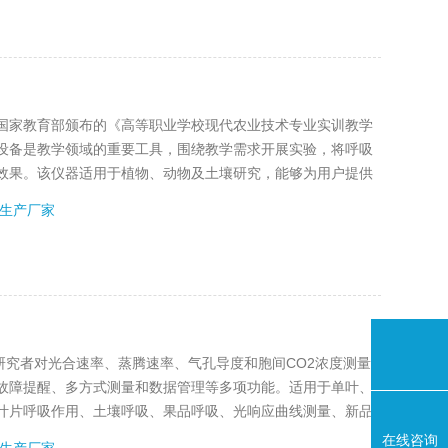
国家教育部颁布的《高等职业学校现代农业技术专业实训教学
设备是教学领域的重要工具，围绕教学需求开展实验，将呼吸
效果。该仪器适用于植物、动物及土壤研究，能够为用户提供
标，无论是在食品科学、园艺学、环境科学还是在生态学等多
生产厂家
究者对光合速率、蒸腾速率、气孔导度和胞间CO2浓度测量
醒、多方式测量和数据管理等多项功能。适用于单叶、
叶片呼吸作用、土壤呼吸、果品呼吸、光响应曲线测量、新品
能源开发和水利工程。
在线咨询