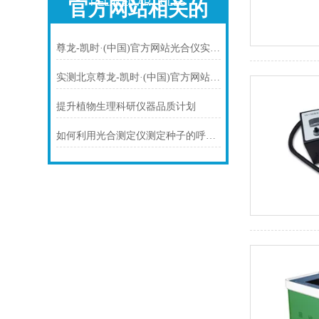
RELATED ARTICLES
官方网站相关的
文章
尊龙-凯时·(中国)官方网站光合仪实测：成本与性能双优，打破进口依赖新选择
实测北京尊龙-凯时·(中国)官方网站国产光合仪：便捷易用，适配多领域测量需求
提升植物生理科研仪器品质计划
如何利用光合测定仪测定种子的呼吸速率？