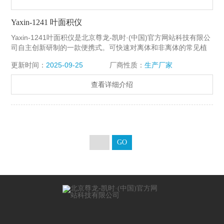
Yaxin-1241 叶面积仪
Yaxin-1241叶面积仪是北京尊龙-凯时·(中国)官方网站科技有限公
司自主创新研制的一款便携式。可快速对离体和非离体的常见植
物叶片进行测量。获取叶片面积、周长、长度、宽度等参数。具
更新时间：
2025-09-25
厂商性质：
生产厂家
有结构简单、测量速度快，精度高，易使用和维护的特点。广泛
适用于植物生理生态学教学和研究，农作物、林木、花卉、果
查看详细介绍
树、蔬菜的栽培和育种研究。适合大专院校和科研部门应用。