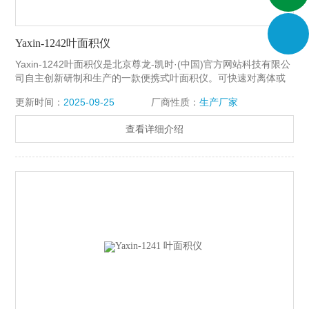
Yaxin-1242叶面积仪
Yaxin-1242叶面积仪是北京尊龙-凯时·(中国)官方网站科技有限公
司自主创新研制和生产的一款便携式叶面积仪。可快速对离体或
非离体的常见植物叶片的叶面积进行测量，更适合狭长类叶片。
更新时间：
2025-09-25
厂商性质：
生产厂家
除了叶片面积、周长、长度、宽度等参数，新增了叶片的长宽
比、形状因子两个参数。具有结构简单、测量速度快、精度高、
查看详细介绍
易使用和维护的特点。