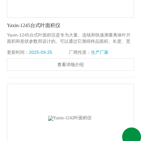
Yaxin-1245台式叶面积仪
Yaxin-1245台式叶面积仪是专为大量、连续和快速测量离体叶片
面积和形状参数而设计的。可以通过它测得样品面积、长度、宽
度，样品总面积并计算出植物冠层的叶面积指数（LAI）。 它适合
更新时间：
2025-09-25
厂商性质：
生产厂家
在短时间内对大量的离体叶片进行统计学意义上的测量。适合生
态尺度的测量与观察。
查看详细介绍