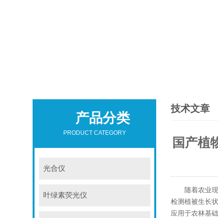
技术文章
产品分类
PRODUCT CATEGORY
国产植
光合仪
随着农业现代
叶绿素荧光仪
检测植被生长
应用于农林基