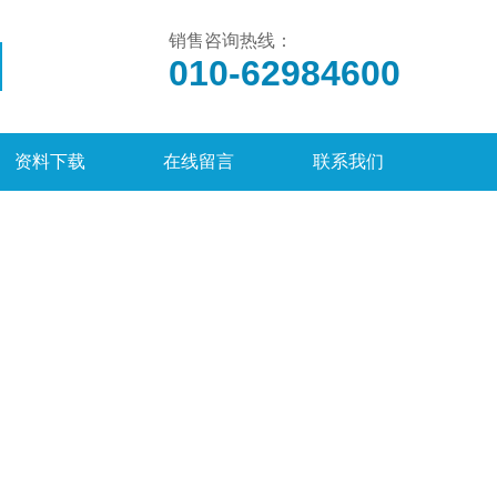
销售咨询热线：
010-62984600
资料下载
在线留言
联系我们