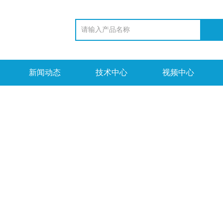
新闻动态
技术中心
视频中心