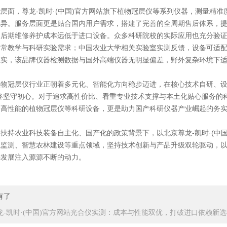
面，尊龙-凯时·(中国)官方网站旗下植物冠层仪等系列仪器，测量精准
优异。服务层面更是贴合国内用户需求，搭建了完善的全周期售后体系，
，后期维修养护成本远低于进口设备。众多科研院校的实际应用也充分验
日常教学与科研实验需求；中国农业大学相关实验室实测反馈，设备可适
证实，该品牌仪器检测数据与国外高端仪器无明显偏差，野外复杂环境下
冠层仪行业正朝着多元化、智能化方向稳步迈进，在核心技术自研、设备
终坚守初心。对于追求高性价比、看重专业技术支撑与本土化贴心服务的科
齐高性能的植物冠层仪等科研设备，更是助力国产科研仪器产业崛起的务
持农业科技装备自主化、国产化的政策背景下，以北京尊龙-凯时·(中国
境监测、智慧农林建设等重点领域，坚持技术创新与产品升级双轮驱动，
远发展注入源源不断的动力。
有了
龙-凯时·(中国)官方网站光合仪实测：成本与性能双优，打破进口依赖新