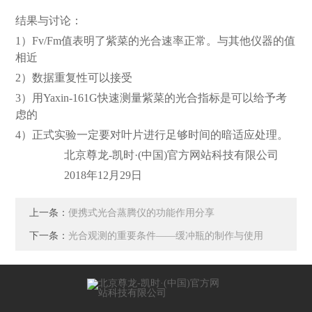
结果与讨论：
1）
Fv/Fm值表明了紫菜的光合速率正常。与其他仪器的值
相近
2）
数据重复性可以接受
3）
用Yaxin-161G快速测量紫菜的光合指标是可以给予考
虑的
4）
正式实验一定要对叶片进行足够时间的暗适应处理。
北京尊龙-凯时·(中国)官方网站科技有限公司
2018年12月29日
上一条：
便携式光合蒸腾仪的功能作用分享
下一条：
光合观测的重要条件——缓冲瓶的制作与使用