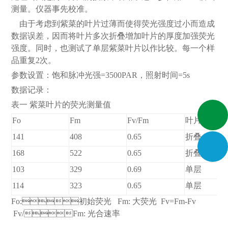
测量。仪器事先校准。
由于考虑到紫菜的叶片过薄而使得荧光强度过小而造成
数据误差，因而将叶片多次折叠增加叶片的厚度加强荧光
强度。同时，也测试了单层紫菜叶片以作比较。每一个样
品重复2次。
参数设置：饱和脉冲光强=3500PAR，照射时间=5s
数据记录：
表一 紫菜叶片的荧光测量值
Fo
Fm
Fv/Fm
叶片状态
141
408
0.65
折叠
168
522
0.65
折叠
103
329
0.69
单层
114
323
0.65
单层
Fo:初始荧光 Fm: 大荧光 Fv=Fm-Fv
Fv/Fm: 光合速率